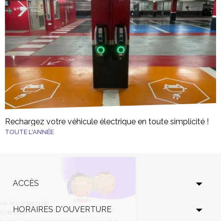
Rechargez votre véhicule électrique en toute simplicité !
TOUTE L'ANNÉE
Continuer sans accepter
Salut c'est nous...
les Cookies !
ACCÈS
On a attendu d'être sûrs que le contenu de
HORAIRES D'OUVERTURE
ce site vous intéresse avant de vous