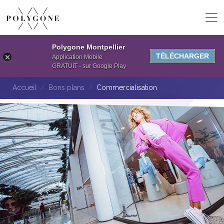
Polygone Montpellier
TÉLÉCHARGER
Application Mobile
GRATUIT - sur Google Play
Accueil
Bons plans
Commercialisation