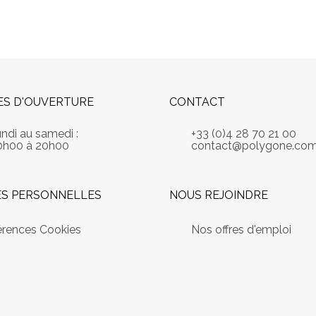
ES D'OUVERTURE
CONTACT
undi au samedi :
+33 (0)4 28 70 21 00
0h00 à 20h00
contact@polygone.co
S PERSONNELLES
NOUS REJOINDRE
érences Cookies
Nos offres d'emploi
s Options
ètres de confidentialité, en garantissant la conformité avec le