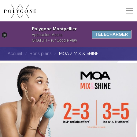
Polygone Montpellier
TÉLÉCHARGER
Application Mobile
GRATUIT - sur Google Play
Accueil
Bons plans
MOA / MIX & SHINE