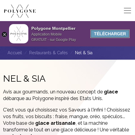
Polygone Montpellier
TÉLÉCHARGER
Application Mobile
GRATUIT - sur Google Play
Accueil
Restaurants & Cafés
Nel & Sia
NEL & SIA
Avis aux gourmands, un nouveau concept de
glace
débarque au Polygone inspiré des Etats Unis.
C'est vous qui choisissez vos Saveurs à l'infini ! Choisissez
vos fruits, vos biscuits : fraise, mangue, oréo, spéculos...
Votre base de
glace artisanale
, et la machine
transforme le tout en une glace délicieuse ! Une véritable