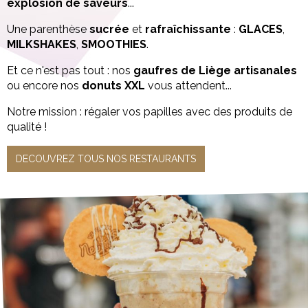
explosion de saveurs
...
Une parenthèse
sucrée
et
rafraîchissante
:
GLACES
,
MILKSHAKES
,
SMOOTHIES
.
Et ce n'est pas tout : nos
gaufres de Liège
artisanales
ou encore nos
donuts XXL
vous attendent...
Notre mission : régaler vos papilles avec des produits de
qualité !
DECOUVREZ TOUS NOS RESTAURANTS