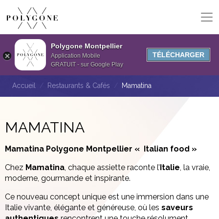
Polygone Montpellier
TÉLÉCHARGER
Application Mobile
GRATUIT - sur Google Play
Accueil
Restaurants & Cafés
Mamatina
MAMATINA
Mamatina Polygone Montpellier « Italian food »
Chez
Mamatina
, chaque assiette raconte l’
Italie
, la vraie,
moderne, gourmande et inspirante.
Ce nouveau concept unique est une immersion dans une
Italie vivante, élégante et généreuse, où les
saveurs
authentiques
rencontrent une touche résolument