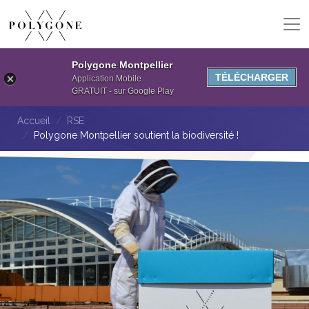
Polygone Montpellier
TÉLÉCHARGER
Application Mobile
GRATUIT - sur Google Play
Accueil
RSE
Polygone Montpellier soutient la biodiversité !