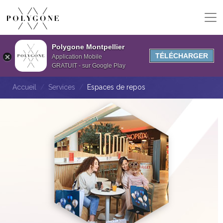
Polygone Montpellier
TÉLÉCHARGER
Application Mobile
GRATUIT - sur Google Play
Accueil
Services
Espaces de repos