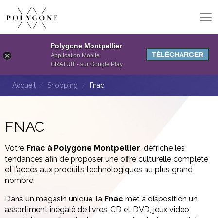
Polygone Montpellier
TÉLÉCHARGER
Application Mobile
GRATUIT - sur Google Play
Accueil
Shopping
Fnac
FNAC
Votre
Fnac à Polygone Montpellier
, défriche les
tendances afin de proposer une offre culturelle complète
et l’accès aux produits technologiques au plus grand
nombre.
Dans un magasin unique, la
Fnac
met à disposition un
assortiment inégalé de livres, CD et DVD, jeux video,