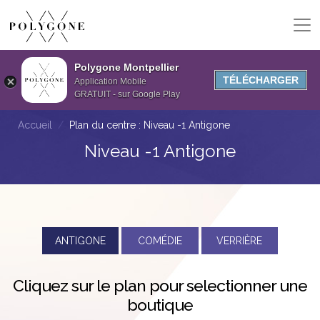
Polygone Montpellier
TÉLÉCHARGER
Application Mobile
GRATUIT - sur Google Play
Accueil
Plan du centre : Niveau -1 Antigone
Niveau -1 Antigone
ANTIGONE
COMÉDIE
VERRIÈRE
Cliquez sur le plan pour selectionner une
boutique