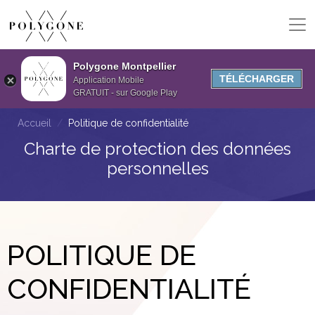
Polygone Montpellier
TÉLÉCHARGER
Application Mobile
GRATUIT - sur Google Play
Accueil
Politique de confidentialité
Charte de protection des données
personnelles
POLITIQUE DE
CONFIDENTIALITÉ