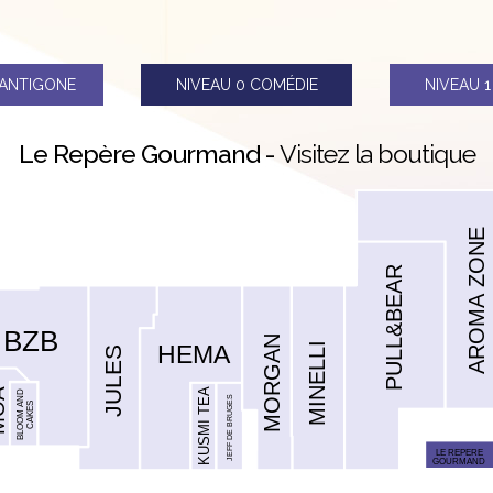
ANTIGONE
NIVEAU 0
COMÉDIE
NIVEAU 
Le Repère Gourmand -
Visitez la boutique