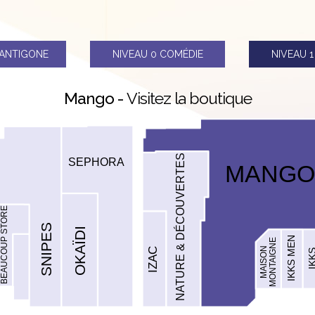
ANTIGONE
NIVEAU 0
COMÉDIE
NIVEAU 
Mango -
Visitez la boutique