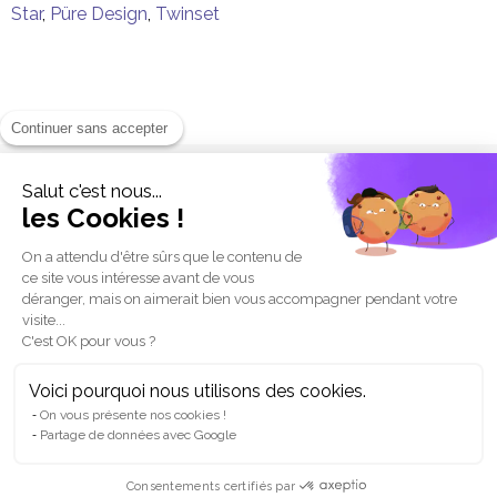
Star
,
Püre Design
,
Twinset
Continuer sans accepter
Salut c'est nous...
les Cookies !
ACCÈS
On a attendu d'être sûrs que le contenu de
HORAIRES D'OUVERTURE
ce site vous intéresse avant de vous
déranger, mais on aimerait bien vous accompagner pendant votre
visite...
DONNÉES PERSONNELLES
C'est OK pour vous ?
CONTACT
Voici pourquoi nous utilisons des cookies.
On vous présente nos cookies !
Partage de données avec Google
NOUS REJOINDRE
Consentements certifiés par