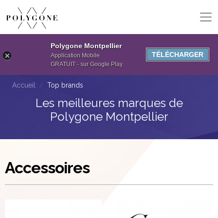
Polygone Montpellier
TÉLÉCHARGER
Application Mobile
GRATUIT - sur Google Play
Accueil
Top brands
Les meilleures marques de
Polygone Montpellier
Accessoires